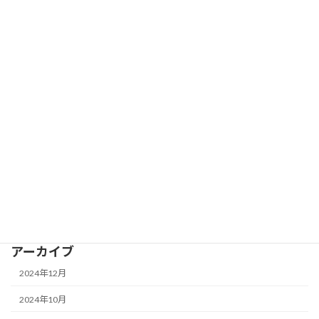
藍畑の準備を開始しました
藍生育記録
2024年1月29日
カテゴリー
お知らせ
イベント
すくも造り
藍生育記録
アーカイブ
2024年12月
2024年10月