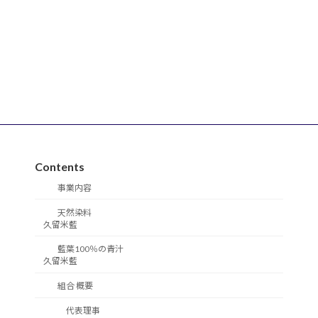
Contents
事業内容
天然染料
久留米藍
藍葉100％の青汁
久留米藍
組合 概要
代表理事