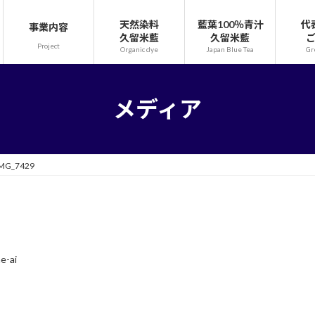
天然染料
藍葉100％青汁
代
事業内容
久留米藍
久留米藍
Project
Organic dye
Japan Blue Tea
Gr
メディア
MG_7429
e-ai