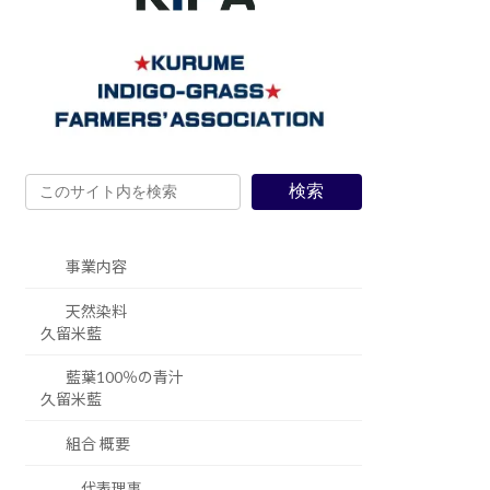
検索
事業内容
天然染料
久留米藍
藍葉100％の青汁
久留米藍
組合 概要
代表理事