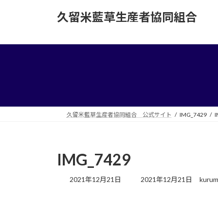
コ
ナ
久留米藍草生産者協同組合
ン
ビ
テ
ゲ
ン
ー
ツ
シ
へ
ョ
ス
ン
キ
に
ッ
移
プ
動
久留米藍草生産者協同組合 公式サイト
IMG_7429
I
IMG_7429
最
2021年12月21日
2021年12月21日
kurum
終
更
新
日