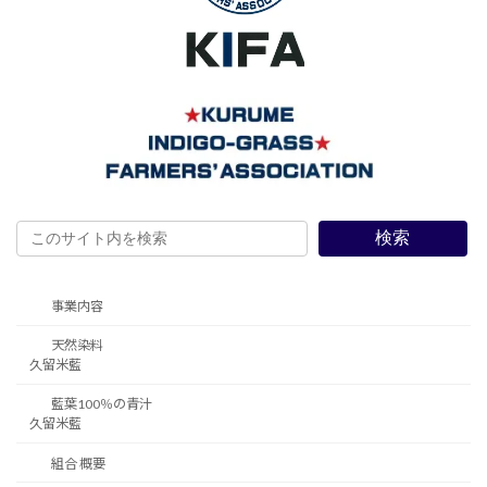
検索
事業内容
天然染料
久留米藍
藍葉100％の青汁
久留米藍
組合 概要