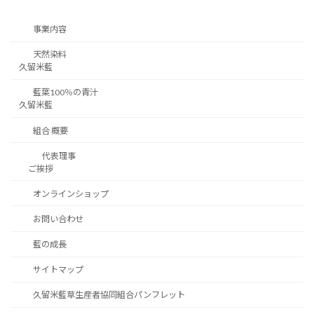
事業内容
天然染料
久留米藍
藍葉100％の青汁
久留米藍
組合 概要
代表理事
ご挨拶
オンラインショップ
お問い合わせ
藍の成長
サイトマップ
久留米藍草生産者協同組合パンフレット