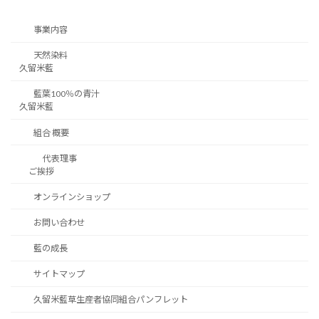
事業内容
天然染料
久留米藍
藍葉100％の青汁
久留米藍
組合 概要
代表理事
ご挨拶
オンラインショップ
お問い合わせ
藍の成長
サイトマップ
久留米藍草生産者協同組合パンフレット