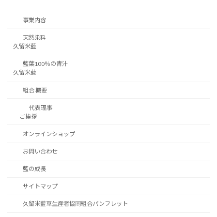
事業内容
天然染料
久留米藍
藍葉100％の青汁
久留米藍
組合 概要
代表理事
ご挨拶
オンラインショップ
お問い合わせ
藍の成長
サイトマップ
久留米藍草生産者協同組合パンフレット