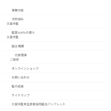
事業内容
天然染料
久留米藍
藍葉100％の青汁
久留米藍
組合 概要
代表理事
ご挨拶
オンラインショップ
お問い合わせ
藍の成長
サイトマップ
久留米藍草生産者協同組合パンフレット