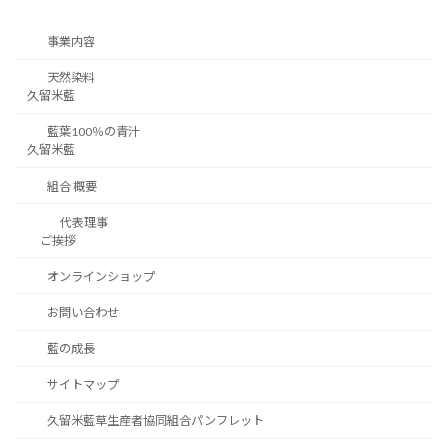
事業内容
天然染料
久留米藍
藍葉100％の青汁
久留米藍
組合 概要
代表理事
ご挨拶
オンラインショップ
お問い合わせ
藍の成長
サイトマップ
久留米藍草生産者協同組合パンフレット