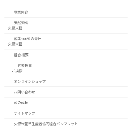
事業内容
天然染料
久留米藍
藍葉100％の青汁
久留米藍
組合 概要
代表理事
ご挨拶
オンラインショップ
お問い合わせ
藍の成長
サイトマップ
久留米藍草生産者協同組合パンフレット