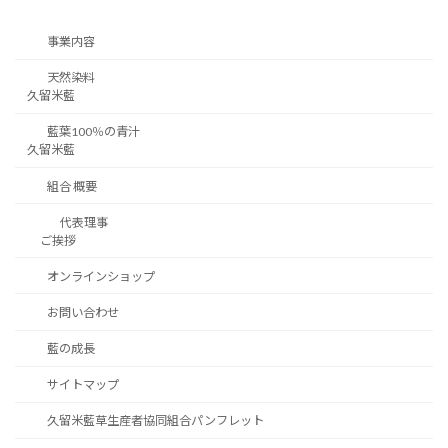
事業内容
天然染料
久留米藍
藍葉100％の青汁
久留米藍
組合 概要
代表理事
ご挨拶
オンラインショップ
お問い合わせ
藍の成長
サイトマップ
久留米藍草生産者協同組合パンフレット