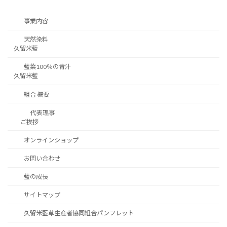
事業内容
天然染料
久留米藍
藍葉100％の青汁
久留米藍
組合 概要
代表理事
ご挨拶
オンラインショップ
お問い合わせ
藍の成長
サイトマップ
久留米藍草生産者協同組合パンフレット