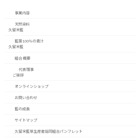
事業内容
天然染料
久留米藍
藍葉100％の青汁
久留米藍
組合 概要
代表理事
ご挨拶
オンラインショップ
お問い合わせ
藍の成長
サイトマップ
久留米藍草生産者協同組合パンフレット