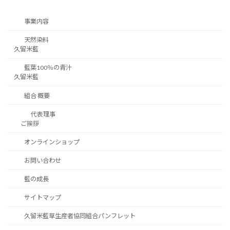
事業内容
天然染料
久留米藍
藍葉100％の青汁
久留米藍
組合 概要
代表理事
ご挨拶
オンラインショップ
お問い合わせ
藍の成長
サイトマップ
久留米藍草生産者協同組合パンフレット