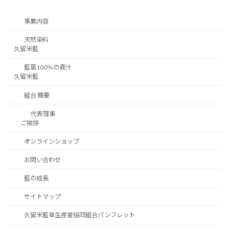
事業内容
天然染料
久留米藍
藍葉100％の青汁
久留米藍
組合 概要
代表理事
ご挨拶
オンラインショップ
お問い合わせ
藍の成長
サイトマップ
久留米藍草生産者協同組合パンフレット