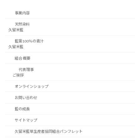
事業内容
天然染料
久留米藍
藍葉100％の青汁
久留米藍
組合 概要
代表理事
ご挨拶
オンラインショップ
お問い合わせ
藍の成長
サイトマップ
久留米藍草生産者協同組合パンフレット