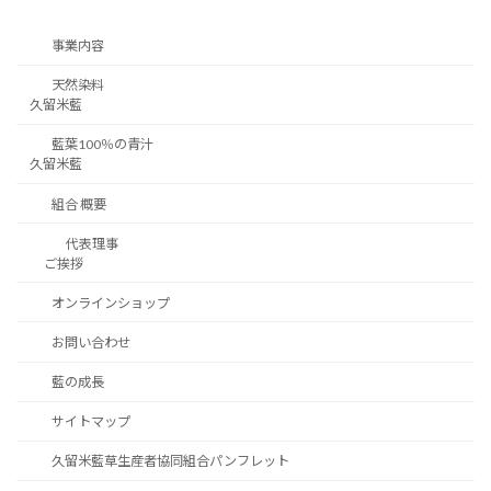
事業内容
天然染料
久留米藍
藍葉100％の青汁
久留米藍
組合 概要
代表理事
ご挨拶
オンラインショップ
お問い合わせ
藍の成長
サイトマップ
久留米藍草生産者協同組合パンフレット