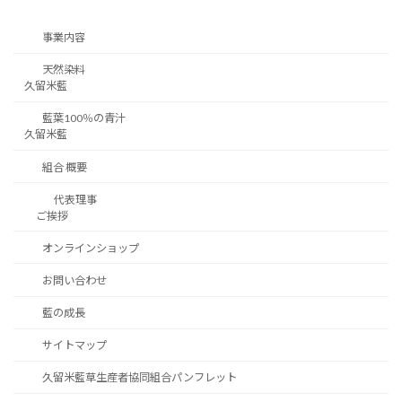
事業内容
天然染料
久留米藍
藍葉100％の青汁
久留米藍
組合 概要
代表理事
ご挨拶
オンラインショップ
お問い合わせ
藍の成長
サイトマップ
久留米藍草生産者協同組合パンフレット