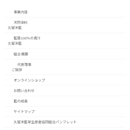
事業内容
天然染料
久留米藍
藍葉100％の青汁
久留米藍
組合 概要
代表理事
ご挨拶
オンラインショップ
お問い合わせ
藍の成長
サイトマップ
久留米藍草生産者協同組合パンフレット