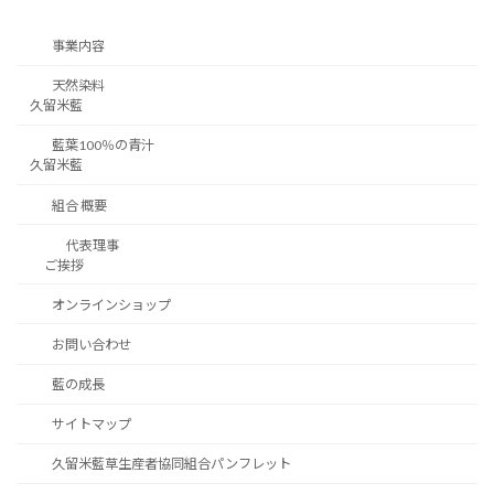
事業内容
天然染料
久留米藍
藍葉100％の青汁
久留米藍
組合 概要
代表理事
ご挨拶
オンラインショップ
お問い合わせ
藍の成長
サイトマップ
久留米藍草生産者協同組合パンフレット