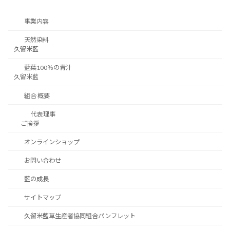
事業内容
天然染料
久留米藍
藍葉100％の青汁
久留米藍
組合 概要
代表理事
ご挨拶
オンラインショップ
お問い合わせ
藍の成長
サイトマップ
久留米藍草生産者協同組合パンフレット