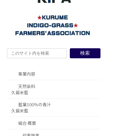
検索
事業内容
天然染料
久留米藍
藍葉100％の青汁
久留米藍
組合 概要
代表理事