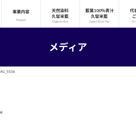
天然染料
藍葉100％青汁
代
事業内容
久留米藍
久留米藍
Project
Organic dye
Japan Blue Tea
Gr
メディア
MG_5536
ai