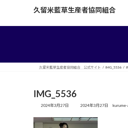
コ
ナ
久留米藍草生産者協同組合
ン
ビ
テ
ゲ
ン
ー
ツ
シ
へ
ョ
ス
ン
キ
に
ッ
移
プ
動
久留米藍草生産者協同組合 公式サイト
IMG_5536
I
IMG_5536
最
2024年3月27日
2024年3月27日
kurume-
終
更
新
日