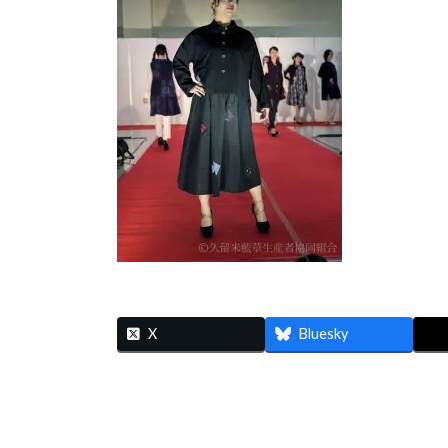
時
:
X
Bluesky