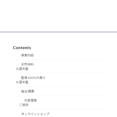
Contents
事業内容
天然染料
久留米藍
藍葉100％の青汁
久留米藍
組合 概要
代表理事
ご挨拶
オンラインショップ