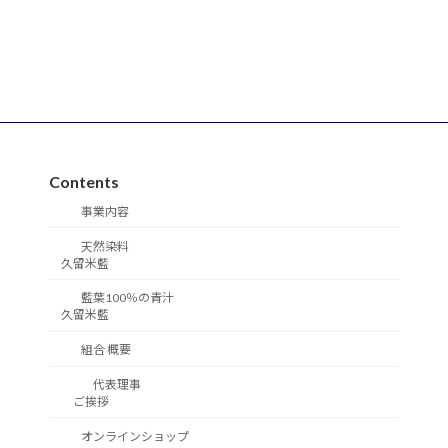
Contents
事業内容
天然染料
久留米藍
藍葉100％の青汁
久留米藍
組合 概要
代表理事
ご挨拶
オンラインショップ