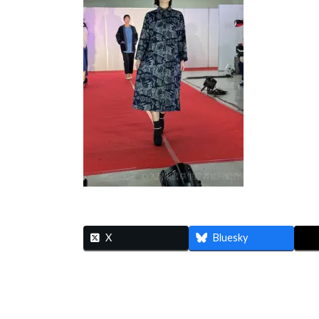
時
:
X
Bluesky