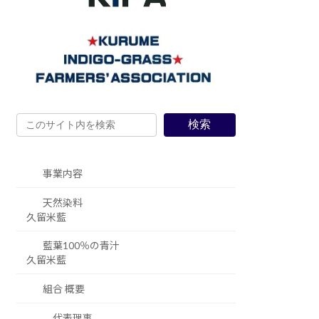
検索
事業内容
天然染料
久留米藍
藍葉100％の青汁
久留米藍
組合 概要
代表理事