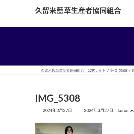
コ
ナ
久留米藍草生産者協同組合
ン
ビ
テ
ゲ
ン
ー
ツ
シ
へ
ョ
ス
ン
キ
に
ッ
移
プ
動
久留米藍草生産者協同組合 公式サイト
IMG_5308
I
IMG_5308
最
2024年3月27日
2024年3月27日
kurume-
終
更
新
日