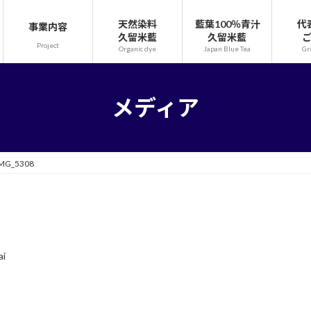
天然染料
藍葉100％青汁
代
事業内容
久留米藍
久留米藍
Project
Organic dye
Japan Blue Tea
Gr
メディア
MG_5308
ai