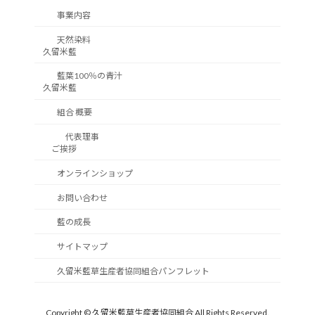
事業内容
天然染料
久留米藍
藍葉100％の青汁
久留米藍
組合 概要
代表理事
ご挨拶
オンラインショップ
お問い合わせ
藍の成長
サイトマップ
久留米藍草生産者協同組合パンフレット
Copyright © 久留米藍草生産者協同組合 All Rights Reserved.