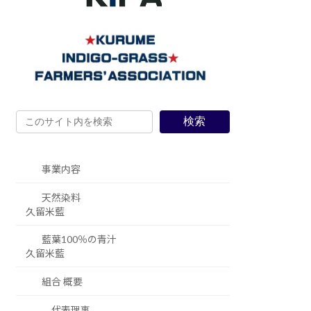
検索
事業内容
天然染料
久留米藍
藍葉100％の青汁
久留米藍
組合 概要
代表理事