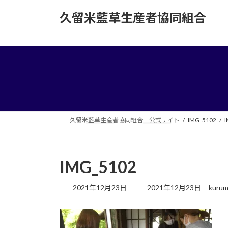
コ
ナ
久留米藍草生産者協同組合
ン
ビ
テ
ゲ
ン
ー
ツ
シ
へ
ョ
ス
ン
キ
に
ッ
移
プ
動
久留米藍草生産者協同組合 公式サイト
IMG_5102
I
IMG_5102
最
2021年12月23日
2021年12月23日
kurum
終
更
新
日