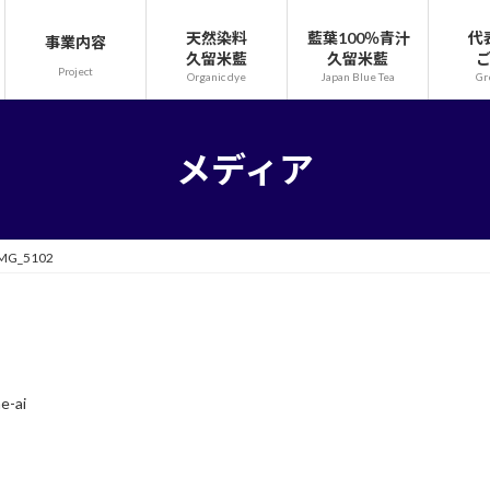
天然染料
藍葉100％青汁
代
事業内容
久留米藍
久留米藍
Project
Organic dye
Japan Blue Tea
Gr
メディア
MG_5102
e-ai