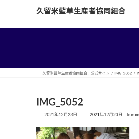
コ
ナ
久留米藍草生産者協同組合
ン
ビ
テ
ゲ
ン
ー
ツ
シ
へ
ョ
ス
ン
キ
に
ッ
移
プ
動
久留米藍草生産者協同組合 公式サイト
IMG_5052
I
IMG_5052
最
2021年12月23日
2021年12月23日
kurum
終
更
新
日