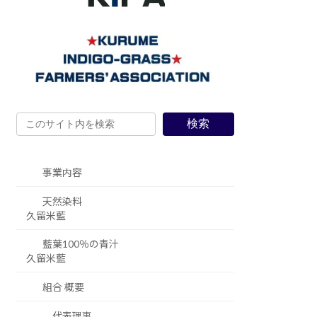
検索
事業内容
天然染料
久留米藍
藍葉100％の青汁
久留米藍
組合 概要
代表理事