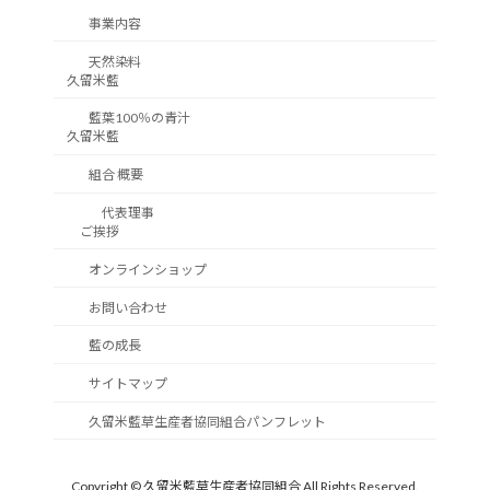
事業内容
天然染料
久留米藍
藍葉100％の青汁
久留米藍
組合 概要
代表理事
ご挨拶
オンラインショップ
お問い合わせ
藍の成長
サイトマップ
久留米藍草生産者協同組合パンフレット
Copyright © 久留米藍草生産者協同組合 All Rights Reserved.