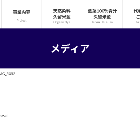
天然染料
藍葉100％青汁
代
事業内容
久留米藍
久留米藍
Project
Organic dye
Japan Blue Tea
Gr
メディア
MG_5052
e-ai