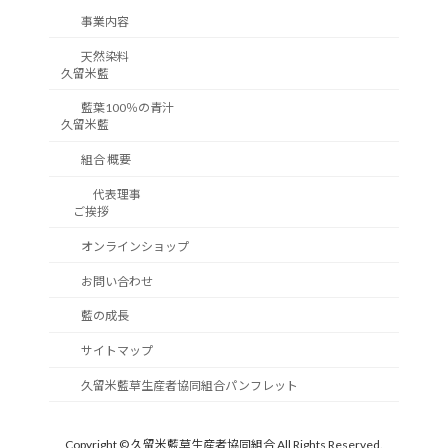
事業内容
天然染料
久留米藍
藍葉100％の青汁
久留米藍
組合 概要
代表理事
ご挨拶
オンラインショップ
お問い合わせ
藍の成長
サイトマップ
久留米藍草生産者協同組合パンフレット
Copyright © 久留米藍草生産者協同組合 All Rights Reserved.