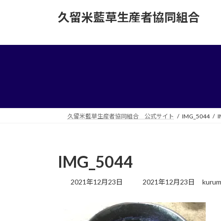
コ
ナ
久留米藍草生産者協同組合
ン
ビ
テ
ゲ
ン
ー
ツ
シ
へ
ョ
ス
ン
キ
に
ッ
移
プ
動
久留米藍草生産者協同組合 公式サイト
IMG_5044
I
IMG_5044
最
2021年12月23日
2021年12月23日
kurum
終
更
新
日