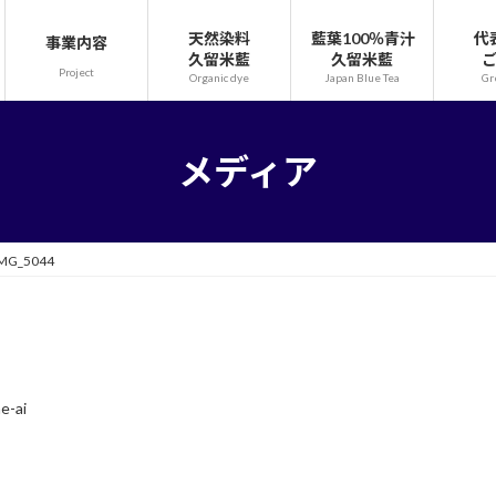
天然染料
藍葉100％青汁
代
事業内容
久留米藍
久留米藍
Project
Organic dye
Japan Blue Tea
Gr
メディア
MG_5044
e-ai