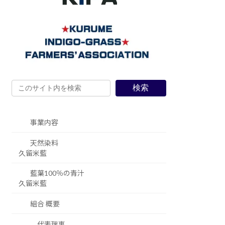
検索
事業内容
天然染料
久留米藍
藍葉100％の青汁
久留米藍
組合 概要
代表理事