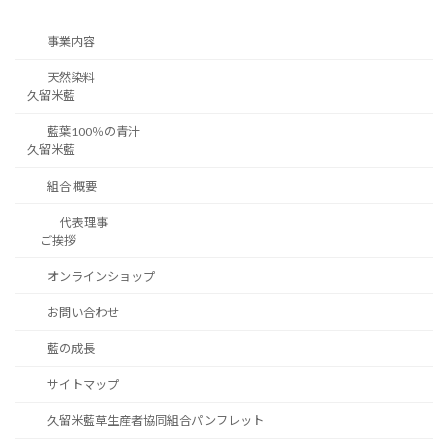
事業内容
天然染料
久留米藍
藍葉100％の青汁
久留米藍
組合 概要
代表理事
ご挨拶
オンラインショップ
お問い合わせ
藍の成長
サイトマップ
久留米藍草生産者協同組合パンフレット