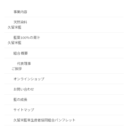
事業内容
天然染料
久留米藍
藍葉100％の青汁
久留米藍
組合 概要
代表理事
ご挨拶
オンラインショップ
お問い合わせ
藍の成長
サイトマップ
久留米藍草生産者協同組合パンフレット