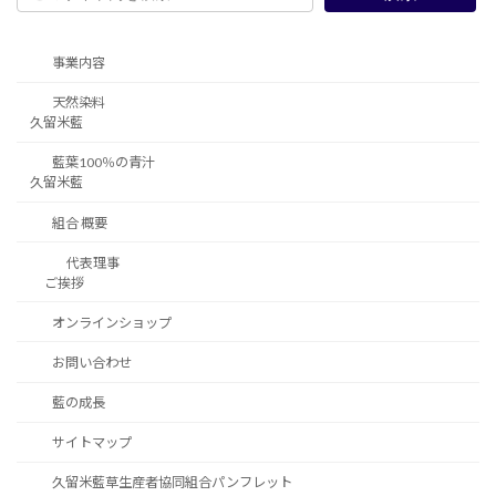
事業内容
天然染料
久留米藍
藍葉100％の青汁
久留米藍
組合 概要
代表理事
ご挨拶
オンラインショップ
お問い合わせ
藍の成長
サイトマップ
久留米藍草生産者協同組合パンフレット