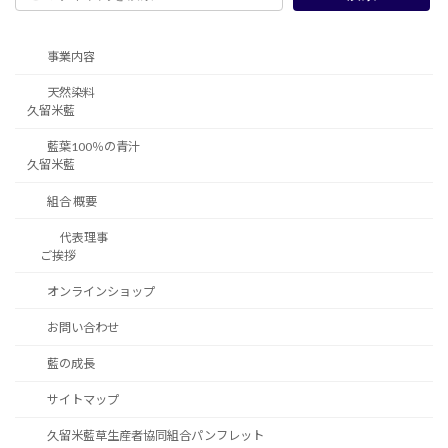
事業内容
天然染料
久留米藍
藍葉100％の青汁
久留米藍
組合 概要
代表理事
ご挨拶
オンラインショップ
お問い合わせ
藍の成長
サイトマップ
久留米藍草生産者協同組合パンフレット