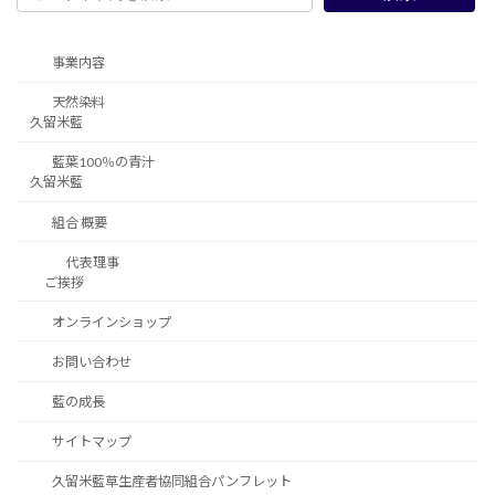
事業内容
天然染料
久留米藍
藍葉100％の青汁
久留米藍
組合 概要
代表理事
ご挨拶
オンラインショップ
お問い合わせ
藍の成長
サイトマップ
久留米藍草生産者協同組合パンフレット